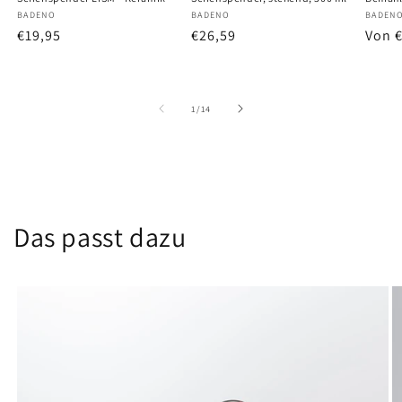
Anbieter:
BADENO
Anbieter:
BADENO
Anbiet
BADEN
Normaler
€19,95
Normaler
€26,59
Norm
Von 
Preis
Preis
Preis
von
1
/
14
Das passt dazu