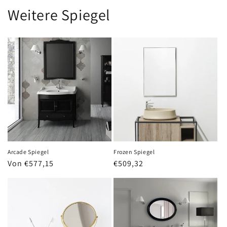
Weitere Spiegel
Arcade Spiegel
Frozen Spiegel
Normaler
Von €577,15
Normaler
€509,32
Preis
Preis