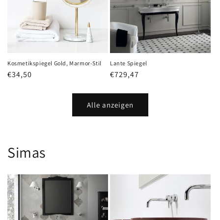
Kosmetikspiegel Gold, Marmor-Stil
Lante Spiegel
Normaler
€34,50
Normaler
€729,47
Preis
Preis
Alle anzeigen
Simas