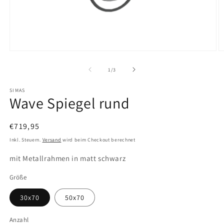
Medien
M
1
2
in
in
von
1
/
3
Modal
M
öffnen
ö
SIMAS
Wave Spiegel rund
Normaler
€719,95
Preis
Inkl. Steuern.
Versand
wird beim Checkout berechnet
mit Metallrahmen in matt schwarz
Größe
30x70
50x70
Anzahl
Anzahl