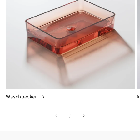
Waschbecken
A
von
1
/
3