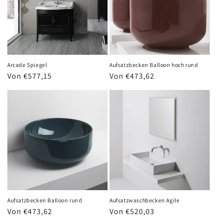
Arcade Spiegel
Aufsatzbecken Balloon hoch rund
Normaler
Von €577,15
Normaler
Von €473,62
Preis
Preis
Aufsatzbecken Balloon rund
Aufsatzwaschbecken Agile
Normaler
Von €473,62
Normaler
Von €520,03